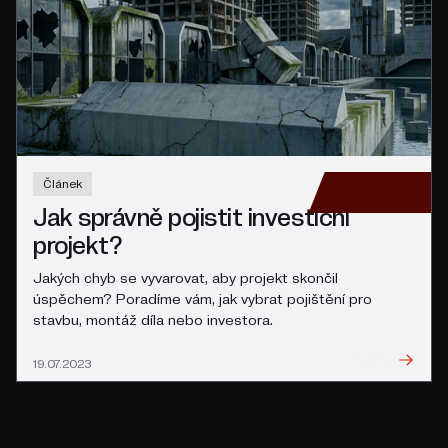
Článek
Jak správně pojistit investiční
projekt?
Jakých chyb se vyvarovat, aby projekt skončil
úspěchem? Poradíme vám, jak vybrat pojištění pro
stavbu, montáž díla nebo investora.
Přečíst
19.07.2023