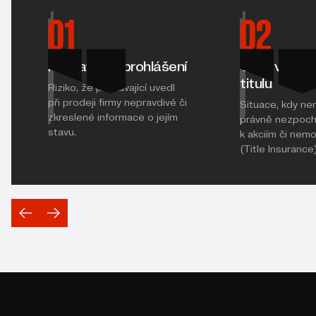
01
02
Nepravdivá prohlášení
Vady vlastn
titulu
Riziko, že prodávající uvedl
při prodeji firmy nepravdivé či
Situace, kdy ne
zkreslené informace o jejím
právně nezpochy
stavu.
k akciím či nem
(Title Insurance)