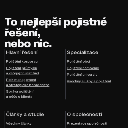
To nejlepší pojistné
řešení,
nebo nic.
Hlavní řešení
Specializace
Pojištění korporací
Pojištění obcí
Pojištění průmyslu
Pojištění nemocnic
a veřejných institucí
Pojištění univerzit
Risk management
Všechny služby a pojištění
a strategické poradenství
Správa pojištění
a péče o klienta
Články a studie
O společnosti
Všechny články
Prezentace společnosti