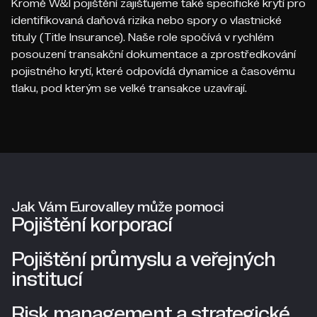
Kromě W&I pojištění zajišťujeme také specifické krytí pro
identifikovaná daňová rizika nebo spory o vlastnické
tituly (Title Insurance). Naše role spočívá v rychlém
posouzení transakční dokumentace a zprostředkování
pojistného krytí, které odpovídá dynamice a časovému
tlaku, pod kterým se velké transakce uzavírají.
Jak Vám Eurovalley může pomoci
Pojištění korporací
Pojištění průmyslu a veřejných
institucí
Risk management a strategické