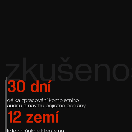
zkušeno
30
dní
délka zpracování kompletního
auditu a návrhu pojistné ochrany
12
zemí
kde chráníme klienty na