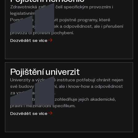
Zdravotnická zařízení čelí specifickým provozním i
legislativním rizikům.
Pomáháme jim nastavit pojistné programy, které
pokrývají nejen majetek a odpovědnost, ale i přerušení
provozu či profesní pochybení.
Dozvědět se více
Pojištění univerzit
Univerzity a výzkumné instituce potřebují chránit nejen
své budovy a vybavení, ale i know-how a odpovědnost
za vzdělávací činnost.
Naše pojistné řešení zohledňuje jejich akademické,
právní i mezinárodní specifikum.
Dozvědět se více