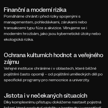
Finanční a moderní rizika
Pomáháme chránit i před riziky spojenými s
managementem, pohledávkami, zárukami nebo
transakcemi typu fúze a akvizice. Věnujeme se i
moderním hrozbám, jako jsou kybernetické útoky nebo
ekologická rizika.
Ochrana kulturních hodnot a veřejného
zájmu
Veřejné instituce chráníme i v oblastech, které běžné
pojištění často opomíjí – od pojištění uměleckých děl po
specifické programy pro nemocnice a univerzity.
Jistota i v nečekaných situacích
Díky komplexnímu přístupu dokážeme nastavit pojistná
řešení, která poskytují stabilitu a kontinuitu i v prostředí