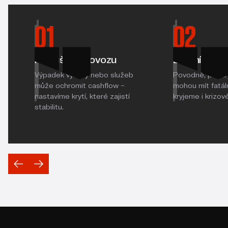
01
02
Přerušení provozu
Živelní poh
Výpadek výroby nebo služeb
Povodně, požáry
může ochromit cashflow –
mohou mít fatál
nastavíme krytí, které zajistí
kryjeme i krizov
stabilitu.