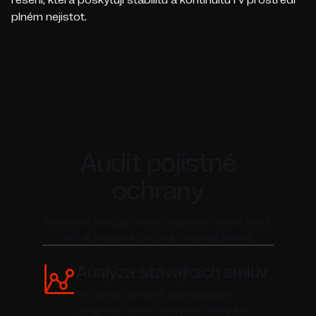
plném nejistot.
Audit pojistné
ochrany
Nezávislá analýza vašich pojistných smluv, která
odhalí slabiny a navrhne účinnější řešení.
Analýza stávajících smluv
Projdeme detailně vaše pojistné
programy a identifikujeme nevhodně