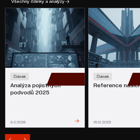
Všechny články a analýzy
Článek
Článek
Analýza pojistných
Reference našich
podvodů 2025
Přečíst
9.2.2026
16.12.2025