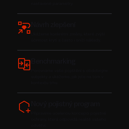
nastavené parametry.
Návrh zlepšení
Ukážeme konkrétní změny, které zvýší
účinnost krytí a často i sníží náklady.
Benchmarking
Porovnáme vaše pojištění s obdobnými
subjekty a ukážeme, jak jste na tom v
kontextu trhu.
Nový pojistný program
Připravíme ucelenou koncepci pojistné
ochrany, která odpovídá realitě vašeho
odvětví.