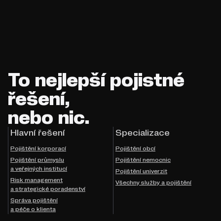
To nejlepší pojistné
řešení,
nebo nic.
Hlavní řešení
Specializace
Pojištění korporací
Pojištění obcí
Pojištění průmyslu
Pojištění nemocnic
a veřejných institucí
Pojištění univerzit
Risk management
Všechny služby a pojištění
a strategické poradenství
Správa pojištění
a péče o klienta