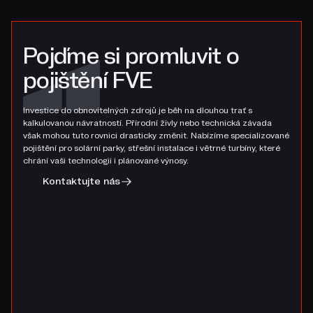
Pojďme si promluvit o
pojištění FVE
Investice do obnovitelných zdrojů je běh na dlouhou trať s
kalkulovanou návratností. Přírodní živly nebo technická závada
však mohou tuto rovnici drasticky změnit. Nabízíme specializované
pojištění pro solární parky, střešní instalace i větrné turbíny, které
chrání vaši technologii i plánované výnosy.
Kontaktujte nás