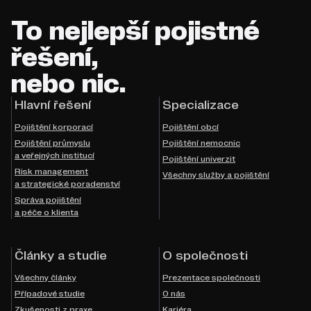
To nejlepší pojistné
řešení,
nebo nic.
Hlavní řešení
Specializace
Pojištění korporací
Pojištění obcí
Pojištění průmyslu
Pojištění nemocnic
a veřejných institucí
Pojištění univerzit
Risk management
Všechny služby a pojištění
a strategické poradenství
Správa pojištění
a péče o klienta
Články a studie
O společnosti
Všechny články
Prezentace společnosti
Případové studie
O nás
Zkušenosti z praxe
Kariéra