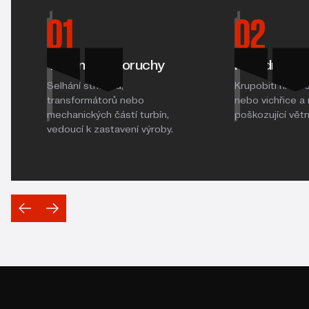
01
02
Technické poruchy
Přírodní živl
Selhání střídačů,
Krupobití ničící 
transformátorů nebo
nebo vichřice a
mechanických částí turbín,
poškozující větr
vedoucí k zastavení výroby.