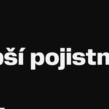
pší pojist
.