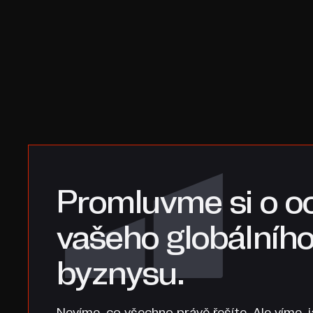
Promluvme si o o
vašeho globálníh
byznysu.
Nevíme, co všechno právě řešíte. Ale víme, ja