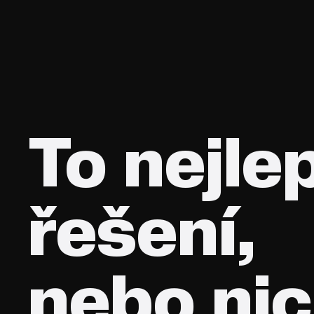
To nejle
řešení,
nebo nic