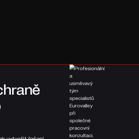
chraně
o
k vytvořit řešení,