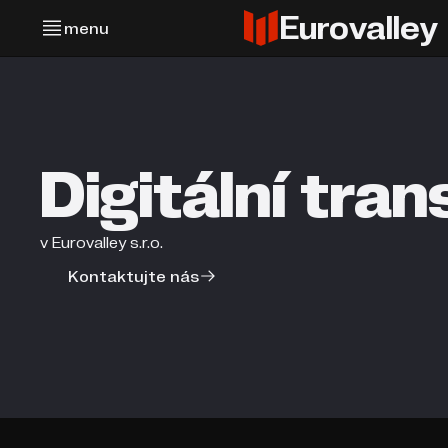
Eurovalley
menu
Digitální tra
v Eurovalley s.r.o.
Kontaktujte nás